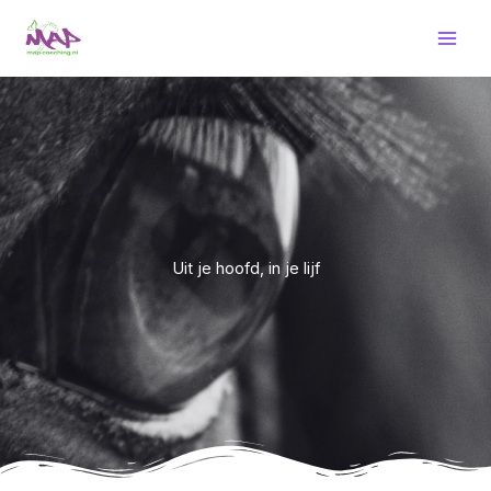
Ga
naar
de
inhoud
Uit je hoofd, in je lijf