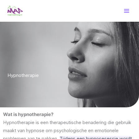
Ga
naar
de
inhoud
Hypnotherapie
Wat is hypnotherapie?
Hypnotherapie is een therapeutische benadering die gebruik
maakt van hypnose om psychologische en emotionele
problemen aan te pakken.
Tijdens een hypnosesessie wordt