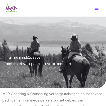
Ga
naar
de
inhoud
Training mind@peace
met inzet van paarden voor mensen
MAP Coaching & Counseling verzorgt trainingen op maat voor
bedrijven en hun medewerkers op het gebied van